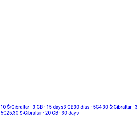
,10 $
›
Gibraltar · 3 GB · 15 days
3 GB
30 días · 5G
4,30 $
›
Gibraltar · 
· 5G
25,30 $
›
Gibraltar · 20 GB · 30 days