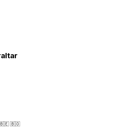
altar
🇧🇪 🇧🇴