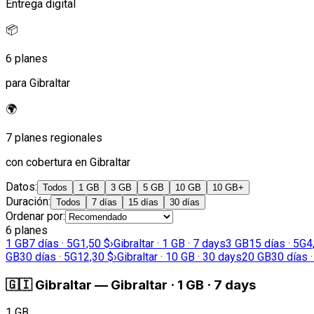
Entrega digital
📦
6 planes
para Gibraltar
🌍
7 planes regionales
con cobertura en Gibraltar
Datos
:
Todos
1 GB
3 GB
5 GB
10 GB
10 GB+
Duración
:
Todos
7 días
15 días
30 días
Ordenar por
:
6 planes
1 GB
7 días · 5G
1,50 $
›
Gibraltar · 1 GB · 7 days
3 GB
15 días · 5G
4
GB
30 días · 5G
12,30 $
›
Gibraltar · 10 GB · 30 days
20 GB
30 días 
🇬🇮
Gibraltar
—
Gibraltar · 1 GB · 7 days
1 GB