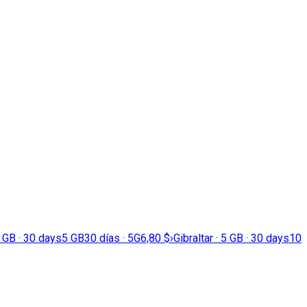
3 GB · 30 days
5 GB
30 días · 5G
6,80 $
›
Gibraltar · 5 GB · 30 days
10