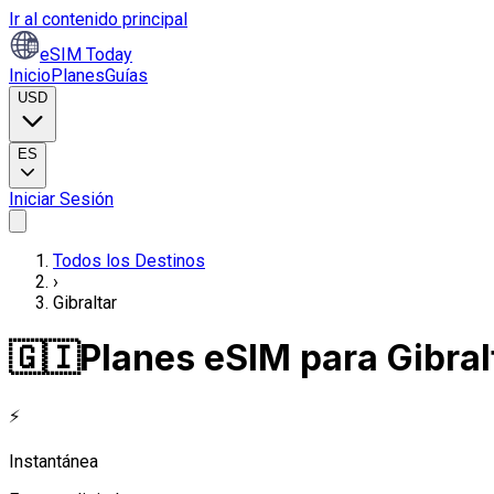
Ir al contenido principal
eSIM Today
Inicio
Planes
Guías
USD
ES
Iniciar Sesión
Todos los Destinos
›
Gibraltar
🇬🇮
Planes eSIM para Gibral
⚡
Instantánea