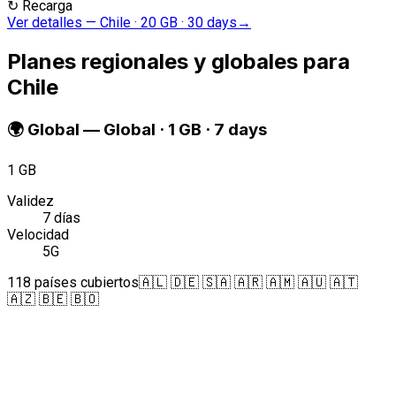
↻
Recarga
Ver detalles
—
Chile · 20 GB · 30 days
→
Planes regionales y globales para
Chile
🌍
Global
—
Global · 1 GB · 7 days
1 GB
Validez
7 días
Velocidad
5G
118 países cubiertos
🇦🇱 🇩🇪 🇸🇦 🇦🇷 🇦🇲 🇦🇺 🇦🇹
🇦🇿 🇧🇪 🇧🇴