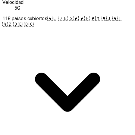
Velocidad
5G
118 países cubiertos
🇦🇱 🇩🇪 🇸🇦 🇦🇷 🇦🇲 🇦🇺 🇦🇹
🇦🇿 🇧🇪 🇧🇴