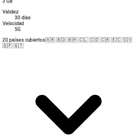
3 GB
Validez
30 días
Velocidad
5G
20 países cubiertos
🇦🇷 🇧🇴 🇧🇷 🇨🇱 🇨🇴 🇨🇷 🇪🇨 🇸🇻
🇬🇵 🇬🇹