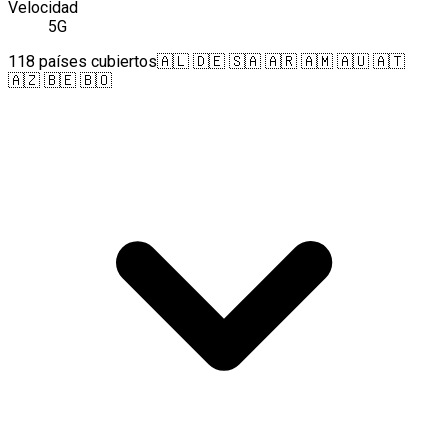
Velocidad
5G
118 países cubiertos
🇦🇱 🇩🇪 🇸🇦 🇦🇷 🇦🇲 🇦🇺 🇦🇹
🇦🇿 🇧🇪 🇧🇴