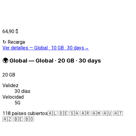
64,90 $
↻
Recarga
Ver detalles
—
Global · 10 GB · 30 days
→
🌍
Global
—
Global · 20 GB · 30 days
20 GB
Validez
30 días
Velocidad
5G
118 países cubiertos
🇦🇱 🇩🇪 🇸🇦 🇦🇷 🇦🇲 🇦🇺 🇦🇹
🇦🇿 🇧🇪 🇧🇴