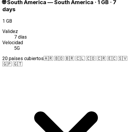
🌐
South America
—
South America · 1 GB · 7
days
1 GB
Validez
7 días
Velocidad
5G
20 países cubiertos
🇦🇷 🇧🇴 🇧🇷 🇨🇱 🇨🇴 🇨🇷 🇪🇨 🇸🇻
🇬🇵 🇬🇹