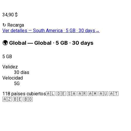
34,90 $
↻
Recarga
Ver detalles
—
South America · 5 GB · 30 days
→
🌍
Global
—
Global · 5 GB · 30 days
5 GB
Validez
30 días
Velocidad
5G
118 países cubiertos
🇦🇱 🇩🇪 🇸🇦 🇦🇷 🇦🇲 🇦🇺 🇦🇹
🇦🇿 🇧🇪 🇧🇴