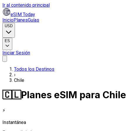
Ir al contenido principal
eSIM Today
Inicio
Planes
Guías
USD
ES
Iniciar Sesión
Todos los Destinos
›
Chile
🇨🇱
Planes eSIM para Chile
⚡
Instantánea