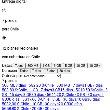
Entrega digital
📦
7 planes
para Chile
🌍
12 planes regionales
con cobertura en Chile
Datos
:
Todos
500 MB
1 GB
3 GB
5 GB
10 GB
10 GB+
Duración
:
Todos
7 días
15 días
30 días
Ordenar por
:
7 planes
500 MB
7 días · 5G
2,20 $
›
Chile · 500 MB · 7 days
1 GB
7 días ·
5G
3,80 $
›
Chile · 1 GB · 7 days
3 GB
15 días · 5G
10,50 $
›
Chile · 3
GB · 15 days
3 GB
30 días · 5G
11,20 $
›
Chile · 3 GB · 30 days
5
GB
30 días · 5G
17,60 $
›
Chile · 5 GB · 30 days
10 GB
30 días ·
5G
32,00 $
›
Chile · 10 GB · 30 days
20 GB
30 días ·
5G
58,80 $
›
Chile · 20 GB · 30 days