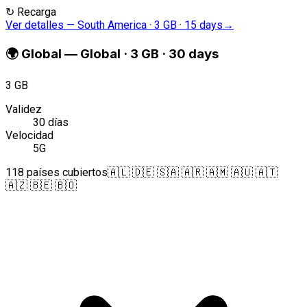
↻
Recarga
Ver detalles
—
South America · 3 GB · 15 days
→
🌍
Global
—
Global · 3 GB · 30 days
3 GB
Validez
30 días
Velocidad
5G
118 países cubiertos
🇦🇱 🇩🇪 🇸🇦 🇦🇷 🇦🇲 🇦🇺 🇦🇹
🇦🇿 🇧🇪 🇧🇴