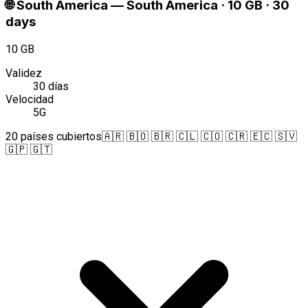
🌐
South America
—
South America · 10 GB · 30
days
10 GB
Validez
30 días
Velocidad
5G
20 países cubiertos
🇦🇷 🇧🇴 🇧🇷 🇨🇱 🇨🇴 🇨🇷 🇪🇨 🇸🇻
🇬🇵 🇬🇹