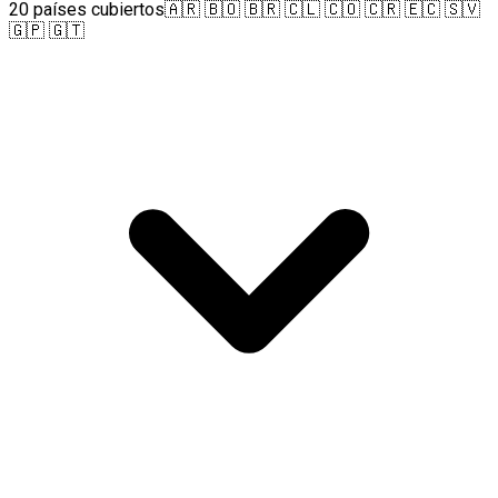
20 países cubiertos
🇦🇷 🇧🇴 🇧🇷 🇨🇱 🇨🇴 🇨🇷 🇪🇨 🇸🇻
🇬🇵 🇬🇹