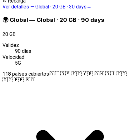
↻
Recarga
Ver detalles
—
Global · 20 GB · 30 days
→
🌍
Global
—
Global · 20 GB · 90 days
20 GB
Validez
90 días
Velocidad
5G
118 países cubiertos
🇦🇱 🇩🇪 🇸🇦 🇦🇷 🇦🇲 🇦🇺 🇦🇹
🇦🇿 🇧🇪 🇧🇴