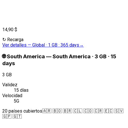
14,90 $
↻
Recarga
Ver detalles
—
Global · 1 GB · 365 days
→
🌐
South America
—
South America · 3 GB · 15
days
3 GB
Validez
15 días
Velocidad
5G
20 países cubiertos
🇦🇷 🇧🇴 🇧🇷 🇨🇱 🇨🇴 🇨🇷 🇪🇨 🇸🇻
🇬🇵 🇬🇹