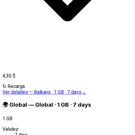
4,30 $
↻
Recarga
Ver detalles
—
Balkans · 1 GB · 7 days
→
🌍
Global
—
Global · 1 GB · 7 days
1 GB
Validez
7 días