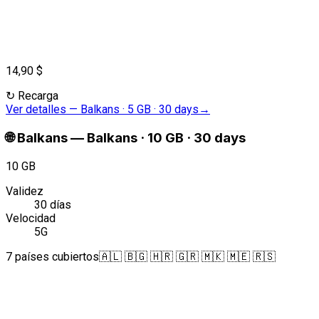
14,90 $
↻
Recarga
Ver detalles
—
Balkans · 5 GB · 30 days
→
🌐
Balkans
—
Balkans · 10 GB · 30 days
10 GB
Validez
30 días
Velocidad
5G
7 países cubiertos
🇦🇱 🇧🇬 🇭🇷 🇬🇷 🇲🇰 🇲🇪 🇷🇸