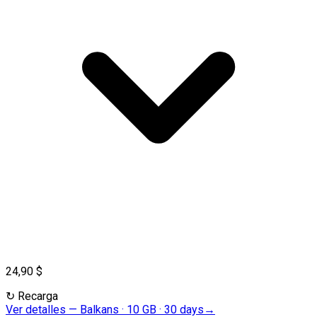
24,90 $
↻
Recarga
Ver detalles
—
Balkans · 10 GB · 30 days
→