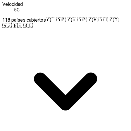
Velocidad
5G
118 países cubiertos
🇦🇱 🇩🇪 🇸🇦 🇦🇷 🇦🇲 🇦🇺 🇦🇹
🇦🇿 🇧🇪 🇧🇴