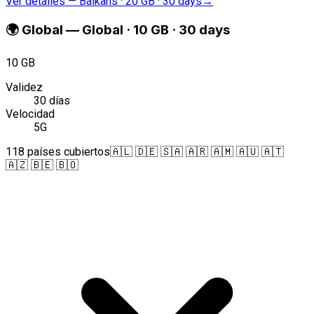
Ver detalles
—
Balkans · 20 GB · 30 days
→
🌍
Global
—
Global · 10 GB · 30 days
10 GB
Validez
30 días
Velocidad
5G
118 países cubiertos
🇦🇱 🇩🇪 🇸🇦 🇦🇷 🇦🇲 🇦🇺 🇦🇹
🇦🇿 🇧🇪 🇧🇴