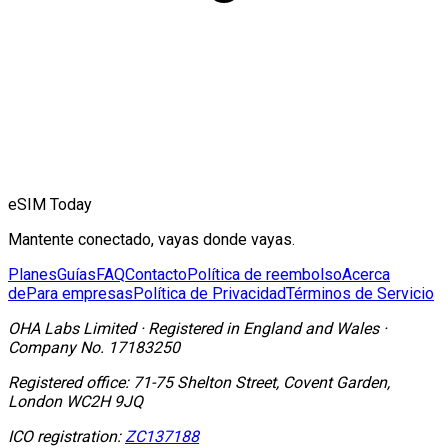
eSIM Today
Mantente conectado, vayas donde vayas.
Planes
Guías
FAQ
Contacto
Política de reembolso
Acerca
de
Para empresas
Política de Privacidad
Términos de Servicio
OHA Labs Limited
·
Registered in
England and Wales
·
Company No.
17183250
Registered office:
71-75 Shelton Street, Covent Garden,
London WC2H 9JQ
ICO registration:
ZC137188