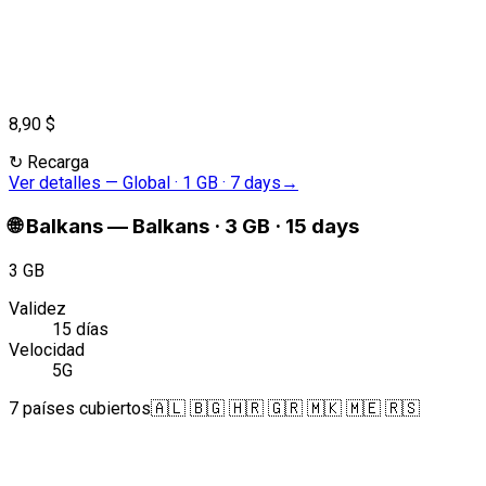
8,90 $
↻
Recarga
Ver detalles
—
Global · 1 GB · 7 days
→
🌐
Balkans
—
Balkans · 3 GB · 15 days
3 GB
Validez
15 días
Velocidad
5G
7 países cubiertos
🇦🇱 🇧🇬 🇭🇷 🇬🇷 🇲🇰 🇲🇪 🇷🇸