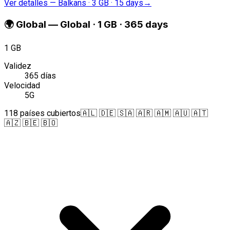
Ver detalles
—
Balkans · 3 GB · 15 days
→
🌍
Global
—
Global · 1 GB · 365 days
1 GB
Validez
365 días
Velocidad
5G
118 países cubiertos
🇦🇱 🇩🇪 🇸🇦 🇦🇷 🇦🇲 🇦🇺 🇦🇹
🇦🇿 🇧🇪 🇧🇴