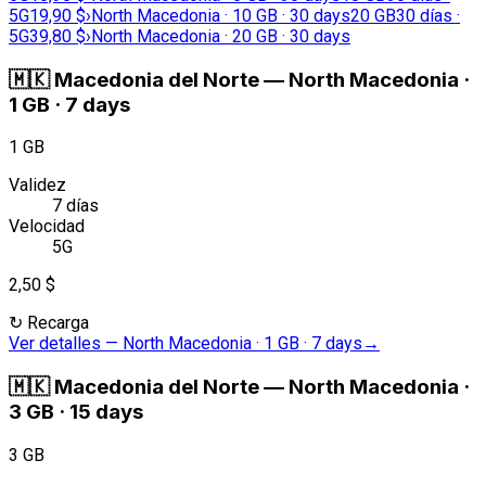
5G
19,90 $
›
North Macedonia · 10 GB · 30 days
20 GB
30 días ·
5G
39,80 $
›
North Macedonia · 20 GB · 30 days
🇲🇰
Macedonia del Norte
—
North Macedonia ·
1 GB · 7 days
1 GB
Validez
7 días
Velocidad
5G
2,50 $
↻
Recarga
Ver detalles
—
North Macedonia · 1 GB · 7 days
→
🇲🇰
Macedonia del Norte
—
North Macedonia ·
3 GB · 15 days
3 GB