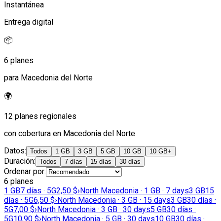
Instantánea
Entrega digital
📦
6 planes
para Macedonia del Norte
🌍
12 planes regionales
con cobertura en Macedonia del Norte
Datos
:
Todos
1 GB
3 GB
5 GB
10 GB
10 GB+
Duración
:
Todos
7 días
15 días
30 días
Ordenar por
:
6 planes
1 GB
7 días · 5G
2,50 $
›
North Macedonia · 1 GB · 7 days
3 GB
15
días · 5G
6,50 $
›
North Macedonia · 3 GB · 15 days
3 GB
30 días ·
5G
7,00 $
›
North Macedonia · 3 GB · 30 days
5 GB
30 días ·
5G
10,90 $
›
North Macedonia · 5 GB · 30 days
10 GB
30 días ·