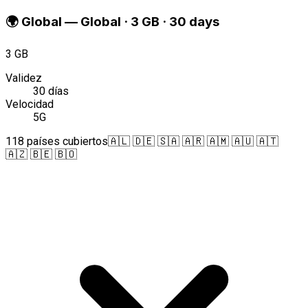
🌍
Global
—
Global · 3 GB · 30 days
3 GB
Validez
30 días
Velocidad
5G
118 países cubiertos
🇦🇱 🇩🇪 🇸🇦 🇦🇷 🇦🇲 🇦🇺 🇦🇹
🇦🇿 🇧🇪 🇧🇴