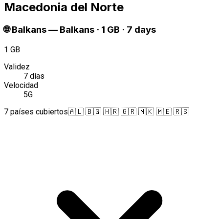
Macedonia del Norte
🌐
Balkans
—
Balkans · 1 GB · 7 days
1 GB
Validez
7 días
Velocidad
5G
7 países cubiertos
🇦🇱 🇧🇬 🇭🇷 🇬🇷 🇲🇰 🇲🇪 🇷🇸