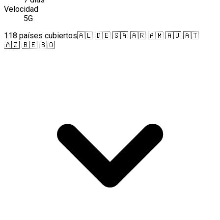
Velocidad
5G
118 países cubiertos
🇦🇱 🇩🇪 🇸🇦 🇦🇷 🇦🇲 🇦🇺 🇦🇹
🇦🇿 🇧🇪 🇧🇴