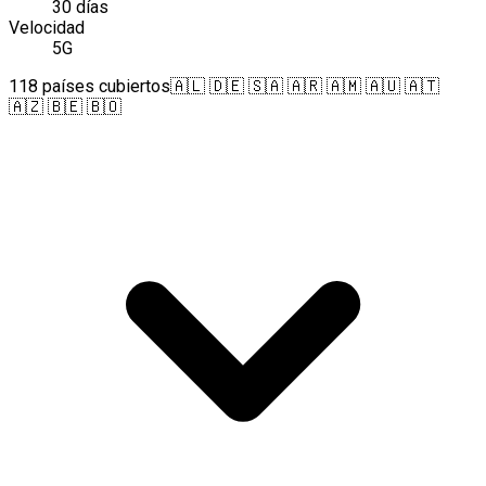
30 días
Velocidad
5G
118 países cubiertos
🇦🇱 🇩🇪 🇸🇦 🇦🇷 🇦🇲 🇦🇺 🇦🇹
🇦🇿 🇧🇪 🇧🇴