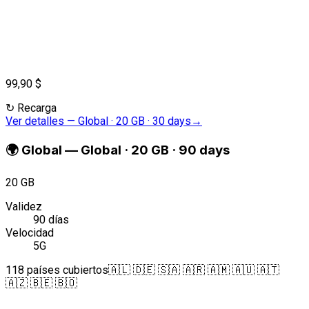
99,90 $
↻
Recarga
Ver detalles
—
Global · 20 GB · 30 days
→
🌍
Global
—
Global · 20 GB · 90 days
20 GB
Validez
90 días
Velocidad
5G
118 países cubiertos
🇦🇱 🇩🇪 🇸🇦 🇦🇷 🇦🇲 🇦🇺 🇦🇹
🇦🇿 🇧🇪 🇧🇴