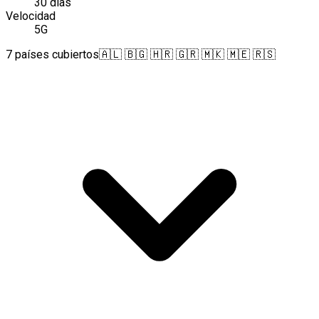
30 días
Velocidad
5G
7 países cubiertos
🇦🇱 🇧🇬 🇭🇷 🇬🇷 🇲🇰 🇲🇪 🇷🇸