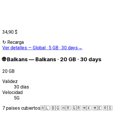
34,90 $
↻
Recarga
Ver detalles
—
Global · 5 GB · 30 days
→
🌐
Balkans
—
Balkans · 20 GB · 30 days
20 GB
Validez
30 días
Velocidad
5G
7 países cubiertos
🇦🇱 🇧🇬 🇭🇷 🇬🇷 🇲🇰 🇲🇪 🇷🇸