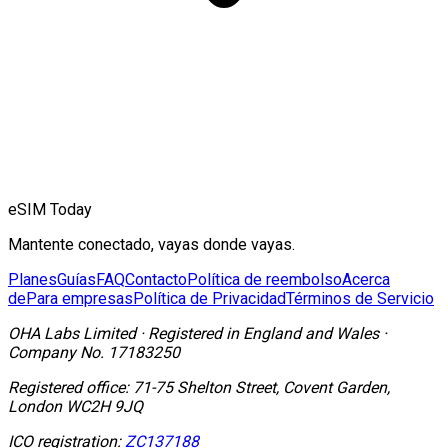
eSIM Today
Mantente conectado, vayas donde vayas.
Planes
Guías
FAQ
Contacto
Política de reembolso
Acerca
de
Para empresas
Política de Privacidad
Términos de Servicio
OHA Labs Limited
·
Registered in
England and Wales
·
Company No.
17183250
Registered office:
71-75 Shelton Street, Covent Garden,
London WC2H 9JQ
ICO registration:
ZC137188