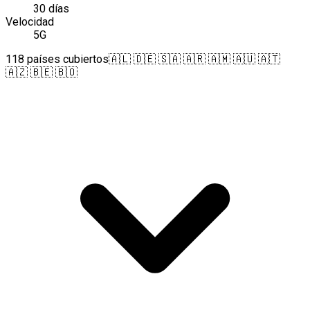
30 días
Velocidad
5G
118 países cubiertos
🇦🇱 🇩🇪 🇸🇦 🇦🇷 🇦🇲 🇦🇺 🇦🇹
🇦🇿 🇧🇪 🇧🇴