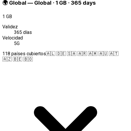
🌍
Global
—
Global · 1 GB · 365 days
1 GB
Validez
365 días
Velocidad
5G
118 países cubiertos
🇦🇱 🇩🇪 🇸🇦 🇦🇷 🇦🇲 🇦🇺 🇦🇹
🇦🇿 🇧🇪 🇧🇴