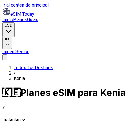
Ir al contenido principal
eSIM Today
Inicio
Planes
Guías
USD
ES
Iniciar Sesión
Todos los Destinos
›
Kenia
🇰🇪
Planes eSIM para Kenia
⚡
Instantánea