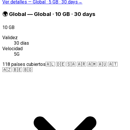
Ver detalles
—
Global · 5 GB · 30 days
→
🌍
Global
—
Global · 10 GB · 30 days
10 GB
Validez
30 días
Velocidad
5G
118 países cubiertos
🇦🇱 🇩🇪 🇸🇦 🇦🇷 🇦🇲 🇦🇺 🇦🇹
🇦🇿 🇧🇪 🇧🇴