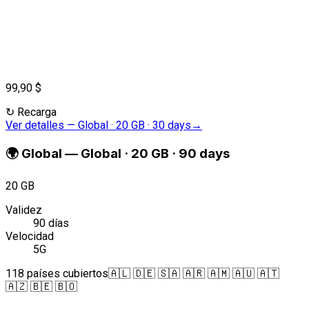
99,90 $
↻
Recarga
Ver detalles
—
Global · 20 GB · 30 days
→
🌍
Global
—
Global · 20 GB · 90 days
20 GB
Validez
90 días
Velocidad
5G
118 países cubiertos
🇦🇱 🇩🇪 🇸🇦 🇦🇷 🇦🇲 🇦🇺 🇦🇹
🇦🇿 🇧🇪 🇧🇴