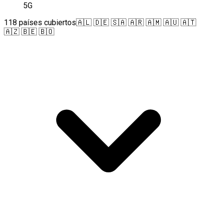
5G
118 países cubiertos
🇦🇱 🇩🇪 🇸🇦 🇦🇷 🇦🇲 🇦🇺 🇦🇹
🇦🇿 🇧🇪 🇧🇴