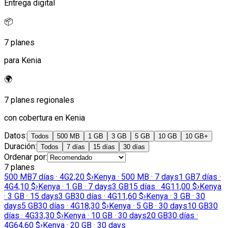
Entrega digital
📦
7 planes
para Kenia
🌍
7 planes regionales
con cobertura en Kenia
Datos
:
Todos
500 MB
1 GB
3 GB
5 GB
10 GB
10 GB+
Duración
:
Todos
7 días
15 días
30 días
Ordenar por
:
7 planes
500 MB
7 días · 4G
2,20 $
›
Kenya · 500 MB · 7 days
1 GB
7 días ·
4G
4,10 $
›
Kenya · 1 GB · 7 days
3 GB
15 días · 4G
11,00 $
›
Kenya
· 3 GB · 15 days
3 GB
30 días · 4G
11,60 $
›
Kenya · 3 GB · 30
days
5 GB
30 días · 4G
18,30 $
›
Kenya · 5 GB · 30 days
10 GB
30
días · 4G
33,30 $
›
Kenya · 10 GB · 30 days
20 GB
30 días ·
4G
64,60 $
›
Kenya · 20 GB · 30 days