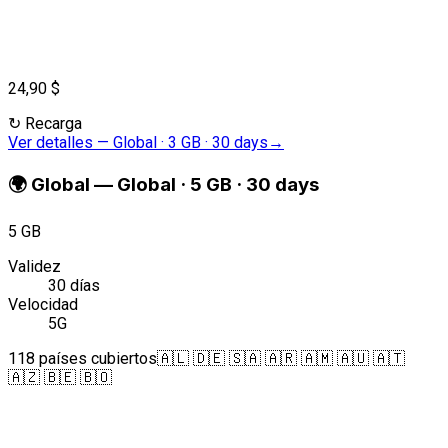
24,90 $
↻
Recarga
Ver detalles
—
Global · 3 GB · 30 days
→
🌍
Global
—
Global · 5 GB · 30 days
5 GB
Validez
30 días
Velocidad
5G
118 países cubiertos
🇦🇱 🇩🇪 🇸🇦 🇦🇷 🇦🇲 🇦🇺 🇦🇹
🇦🇿 🇧🇪 🇧🇴