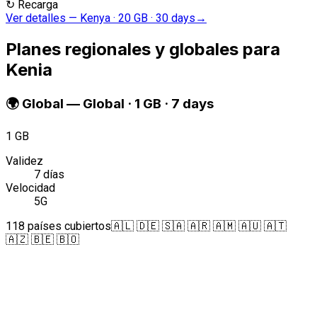
↻
Recarga
Ver detalles
—
Kenya · 20 GB · 30 days
→
Planes regionales y globales para
Kenia
🌍
Global
—
Global · 1 GB · 7 days
1 GB
Validez
7 días
Velocidad
5G
118 países cubiertos
🇦🇱 🇩🇪 🇸🇦 🇦🇷 🇦🇲 🇦🇺 🇦🇹
🇦🇿 🇧🇪 🇧🇴