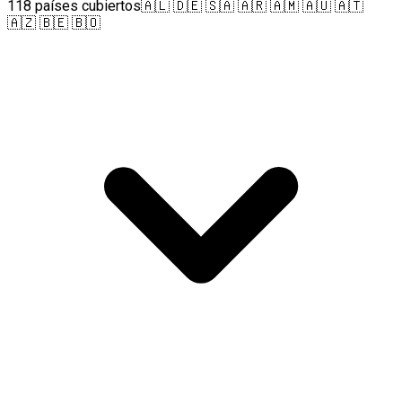
118 países cubiertos
🇦🇱 🇩🇪 🇸🇦 🇦🇷 🇦🇲 🇦🇺 🇦🇹
🇦🇿 🇧🇪 🇧🇴