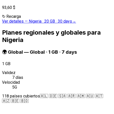
93,60 $
↻
Recarga
Ver detalles
—
Nigeria · 20 GB · 30 days
→
Planes regionales y globales para
Nigeria
🌍
Global
—
Global · 1 GB · 7 days
1 GB
Validez
7 días
Velocidad
5G
118 países cubiertos
🇦🇱 🇩🇪 🇸🇦 🇦🇷 🇦🇲 🇦🇺 🇦🇹
🇦🇿 🇧🇪 🇧🇴