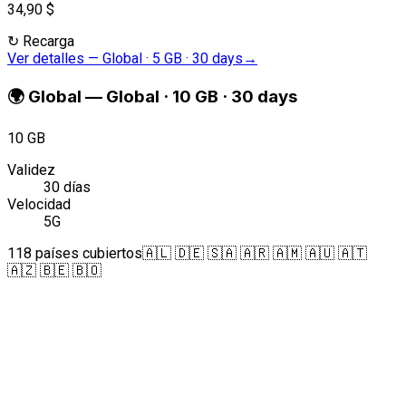
34,90 $
↻
Recarga
Ver detalles
—
Global · 5 GB · 30 days
→
🌍
Global
—
Global · 10 GB · 30 days
10 GB
Validez
30 días
Velocidad
5G
118 países cubiertos
🇦🇱 🇩🇪 🇸🇦 🇦🇷 🇦🇲 🇦🇺 🇦🇹
🇦🇿 🇧🇪 🇧🇴