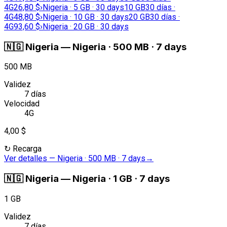
4G
26,80 $
›
Nigeria · 5 GB · 30 days
10 GB
30 días ·
4G
48,80 $
›
Nigeria · 10 GB · 30 days
20 GB
30 días ·
4G
93,60 $
›
Nigeria · 20 GB · 30 days
🇳🇬
Nigeria
—
Nigeria · 500 MB · 7 days
500 MB
Validez
7 días
Velocidad
4G
4,00 $
↻
Recarga
Ver detalles
—
Nigeria · 500 MB · 7 days
→
🇳🇬
Nigeria
—
Nigeria · 1 GB · 7 days
1 GB
Validez
7 días