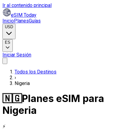
Ir al contenido principal
eSIM Today
Inicio
Planes
Guías
USD
ES
Iniciar Sesión
Todos los Destinos
›
Nigeria
🇳🇬
Planes eSIM para
Nigeria
⚡