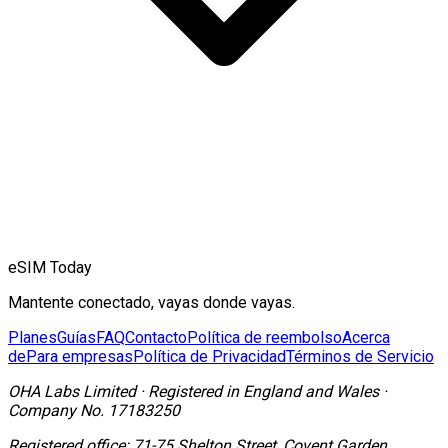
eSIM Today
Mantente conectado, vayas donde vayas.
Planes
Guías
FAQ
Contacto
Política de reembolso
Acerca
de
Para empresas
Política de Privacidad
Términos de Servicio
OHA Labs Limited
·
Registered in
England and Wales
·
Company No.
17183250
Registered office:
71-75 Shelton Street, Covent Garden,