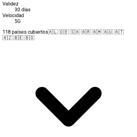
Validez
30 días
Velocidad
5G
118 países cubiertos
🇦🇱 🇩🇪 🇸🇦 🇦🇷 🇦🇲 🇦🇺 🇦🇹
🇦🇿 🇧🇪 🇧🇴