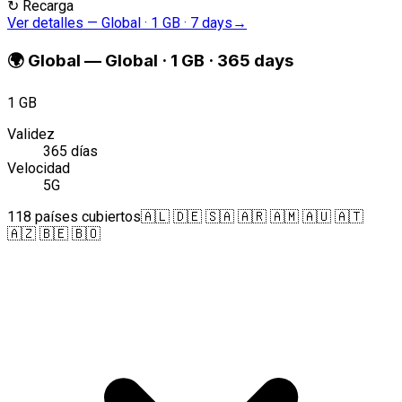
↻
Recarga
Ver detalles
—
Global · 1 GB · 7 days
→
🌍
Global
—
Global · 1 GB · 365 days
1 GB
Validez
365 días
Velocidad
5G
118 países cubiertos
🇦🇱 🇩🇪 🇸🇦 🇦🇷 🇦🇲 🇦🇺 🇦🇹
🇦🇿 🇧🇪 🇧🇴