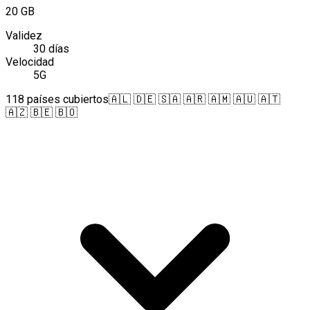
20 GB
Validez
30 días
Velocidad
5G
118 países cubiertos
🇦🇱 🇩🇪 🇸🇦 🇦🇷 🇦🇲 🇦🇺 🇦🇹
🇦🇿 🇧🇪 🇧🇴