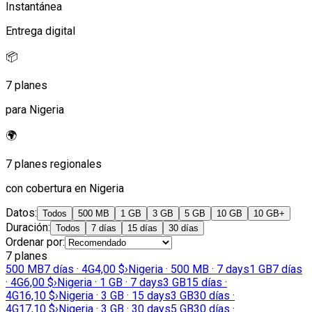
Instantánea
Entrega digital
📦
7 planes
para Nigeria
🌍
7 planes regionales
con cobertura en Nigeria
Datos
:
Todos
500 MB
1 GB
3 GB
5 GB
10 GB
10 GB+
Duración
:
Todos
7 días
15 días
30 días
Ordenar por
:
7 planes
500 MB
7 días · 4G
4,00 $
›
Nigeria · 500 MB · 7 days
1 GB
7 días
· 4G
6,00 $
›
Nigeria · 1 GB · 7 days
3 GB
15 días ·
4G
16,10 $
›
Nigeria · 3 GB · 15 days
3 GB
30 días ·
4G
17,10 $
›
Nigeria · 3 GB · 30 days
5 GB
30 días ·