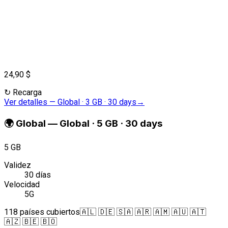
24,90 $
↻
Recarga
Ver detalles
—
Global · 3 GB · 30 days
→
🌍
Global
—
Global · 5 GB · 30 days
5 GB
Validez
30 días
Velocidad
5G
118 países cubiertos
🇦🇱 🇩🇪 🇸🇦 🇦🇷 🇦🇲 🇦🇺 🇦🇹
🇦🇿 🇧🇪 🇧🇴