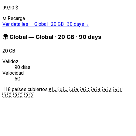
99,90 $
↻
Recarga
Ver detalles
—
Global · 20 GB · 30 days
→
🌍
Global
—
Global · 20 GB · 90 days
20 GB
Validez
90 días
Velocidad
5G
118 países cubiertos
🇦🇱 🇩🇪 🇸🇦 🇦🇷 🇦🇲 🇦🇺 🇦🇹
🇦🇿 🇧🇪 🇧🇴