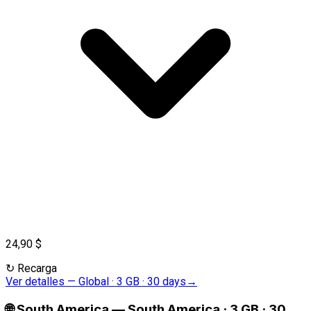
24,90 $
↻
Recarga
Ver detalles
—
Global · 3 GB · 30 days
→
🌐
South America
—
South America · 3 GB · 30