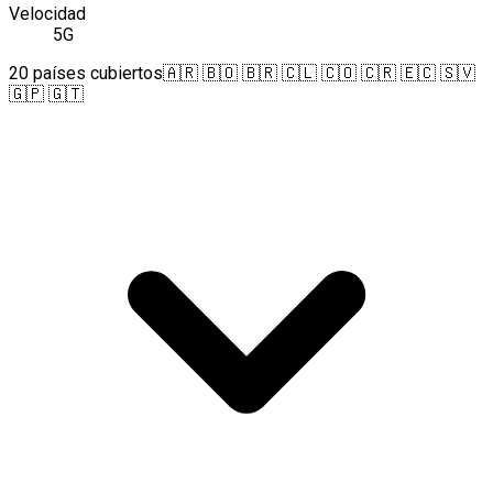
Velocidad
5G
20 países cubiertos
🇦🇷 🇧🇴 🇧🇷 🇨🇱 🇨🇴 🇨🇷 🇪🇨 🇸🇻
🇬🇵 🇬🇹