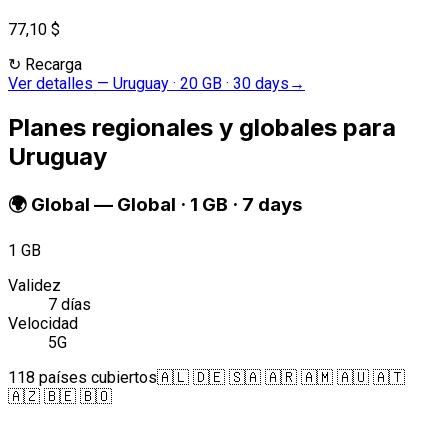
77,10 $
↻
Recarga
Ver detalles
—
Uruguay · 20 GB · 30 days
→
Planes regionales y globales para
Uruguay
🌍
Global
—
Global · 1 GB · 7 days
1 GB
Validez
7 días
Velocidad
5G
118 países cubiertos
🇦🇱 🇩🇪 🇸🇦 🇦🇷 🇦🇲 🇦🇺 🇦🇹
🇦🇿 🇧🇪 🇧🇴