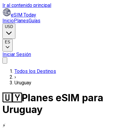
Ir al contenido principal
eSIM Today
Inicio
Planes
Guías
USD
ES
Iniciar Sesión
Todos los Destinos
›
Uruguay
🇺🇾
Planes eSIM para
Uruguay
⚡