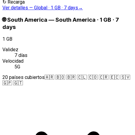
↻
Recarga
Ver detalles
—
Global · 1 GB · 7 days
→
🌐
South America
—
South America · 1 GB · 7
days
1 GB
Validez
7 días
Velocidad
5G
20 países cubiertos
🇦🇷 🇧🇴 🇧🇷 🇨🇱 🇨🇴 🇨🇷 🇪🇨 🇸🇻
🇬🇵 🇬🇹