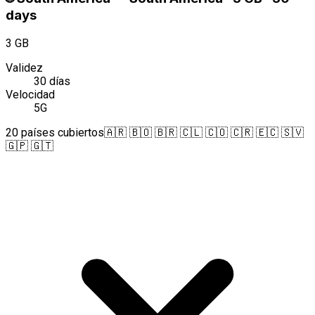
days
3 GB
Validez
30 días
Velocidad
5G
20 países cubiertos
🇦🇷 🇧🇴 🇧🇷 🇨🇱 🇨🇴 🇨🇷 🇪🇨 🇸🇻
🇬🇵 🇬🇹