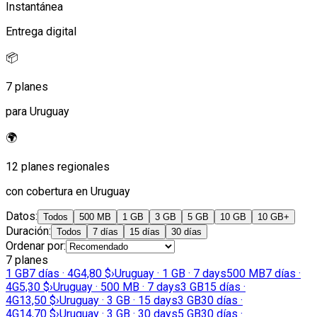
Instantánea
Entrega digital
📦
7 planes
para Uruguay
🌍
12 planes regionales
con cobertura en Uruguay
Datos
:
Todos
500 MB
1 GB
3 GB
5 GB
10 GB
10 GB+
Duración
:
Todos
7 días
15 días
30 días
Ordenar por
:
7 planes
1 GB
7 días · 4G
4,80 $
›
Uruguay · 1 GB · 7 days
500 MB
7 días ·
4G
5,30 $
›
Uruguay · 500 MB · 7 days
3 GB
15 días ·
4G
13,50 $
›
Uruguay · 3 GB · 15 days
3 GB
30 días ·
4G
14,70 $
›
Uruguay · 3 GB · 30 days
5 GB
30 días ·