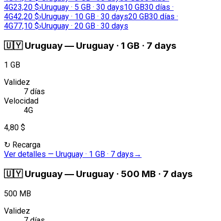
4G
23,20 $
›
Uruguay · 5 GB · 30 days
10 GB
30 días ·
4G
42,20 $
›
Uruguay · 10 GB · 30 days
20 GB
30 días ·
4G
77,10 $
›
Uruguay · 20 GB · 30 days
🇺🇾
Uruguay
—
Uruguay · 1 GB · 7 days
1 GB
Validez
7 días
Velocidad
4G
4,80 $
↻
Recarga
Ver detalles
—
Uruguay · 1 GB · 7 days
→
🇺🇾
Uruguay
—
Uruguay · 500 MB · 7 days
500 MB
Validez
7 días