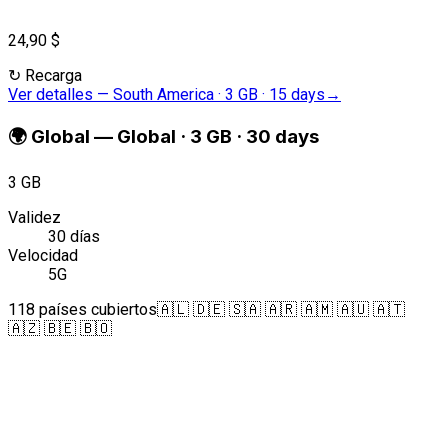
24,90 $
↻
Recarga
Ver detalles
—
South America · 3 GB · 15 days
→
🌍
Global
—
Global · 3 GB · 30 days
3 GB
Validez
30 días
Velocidad
5G
118 países cubiertos
🇦🇱 🇩🇪 🇸🇦 🇦🇷 🇦🇲 🇦🇺 🇦🇹
🇦🇿 🇧🇪 🇧🇴