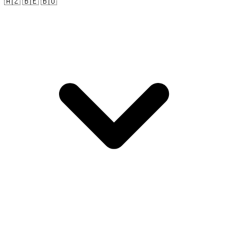
🇦🇿 🇧🇪 🇧🇴