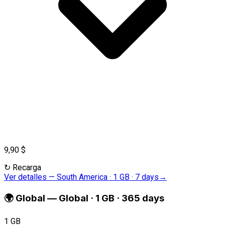
9,90 $
↻
Recarga
Ver detalles
—
South America · 1 GB · 7 days
→
🌍
Global
—
Global · 1 GB · 365 days
1 GB