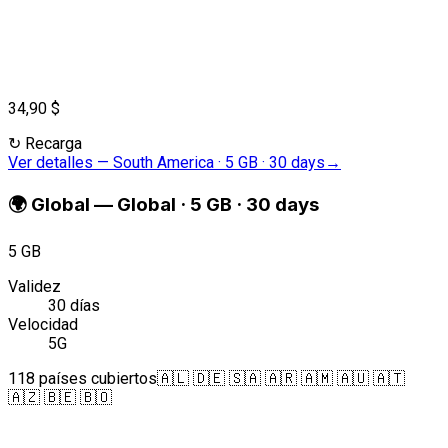
34,90 $
↻
Recarga
Ver detalles
—
South America · 5 GB · 30 days
→
🌍
Global
—
Global · 5 GB · 30 days
5 GB
Validez
30 días
Velocidad
5G
118 países cubiertos
🇦🇱 🇩🇪 🇸🇦 🇦🇷 🇦🇲 🇦🇺 🇦🇹
🇦🇿 🇧🇪 🇧🇴