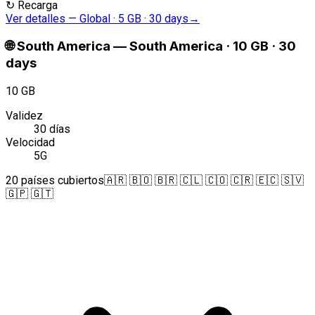
↻
Recarga
Ver detalles
—
Global · 5 GB · 30 days
→
🌐
South America
—
South America · 10 GB · 30
days
10 GB
Validez
30 días
Velocidad
5G
20 países cubiertos
🇦🇷 🇧🇴 🇧🇷 🇨🇱 🇨🇴 🇨🇷 🇪🇨 🇸🇻
🇬🇵 🇬🇹