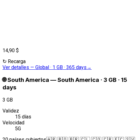
14,90 $
↻
Recarga
Ver detalles
—
Global · 1 GB · 365 days
→
🌐
South America
—
South America · 3 GB · 15
days
3 GB
Validez
15 días
Velocidad
5G
20 países cubiertos
🇦🇷 🇧🇴 🇧🇷 🇨🇱 🇨🇴 🇨🇷 🇪🇨 🇸🇻