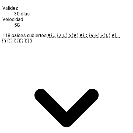
Validez
30 días
Velocidad
5G
118 países cubiertos
🇦🇱 🇩🇪 🇸🇦 🇦🇷 🇦🇲 🇦🇺 🇦🇹
🇦🇿 🇧🇪 🇧🇴