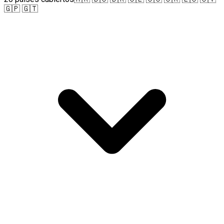
🇬🇵 🇬🇹