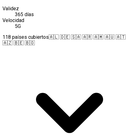
Validez
365 días
Velocidad
5G
118 países cubiertos
🇦🇱 🇩🇪 🇸🇦 🇦🇷 🇦🇲 🇦🇺 🇦🇹
🇦🇿 🇧🇪 🇧🇴