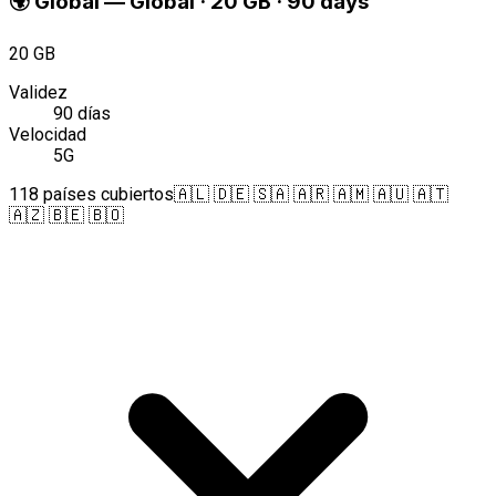
🌍
Global
—
Global · 20 GB · 90 days
20 GB
Validez
90 días
Velocidad
5G
118 países cubiertos
🇦🇱 🇩🇪 🇸🇦 🇦🇷 🇦🇲 🇦🇺 🇦🇹
🇦🇿 🇧🇪 🇧🇴