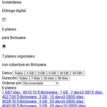
Instantánea
Entrega digital
📦
6 planes
para Botsuana
🌍
7 planes regionales
con cobertura en Botsuana
Datos
:
Todos
1 GB
3 GB
5 GB
10 GB
10 GB+
Duración
:
Todos
7 días
15 días
30 días
Ordenar por
:
6 planes
1 GB
7 días · 4G
10,10 $
›
Botswana · 1 GB · 7 days
3 GB
15 días ·
4G
27,00 $
›
Botswana · 3 GB · 15 days
3 GB
30 días ·
4G
28,70 $
›
Botswana · 3 GB · 30 days
5 GB
30 días ·
4G
45,00 $
›
Botswana · 5 GB · 30 days
10 GB
30 días ·