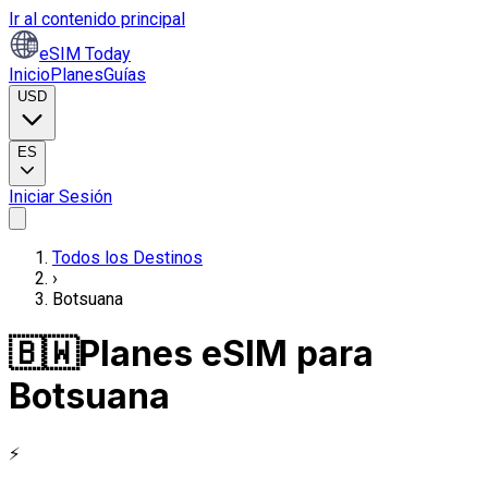
Ir al contenido principal
eSIM Today
Inicio
Planes
Guías
USD
ES
Iniciar Sesión
Todos los Destinos
›
Botsuana
🇧🇼
Planes eSIM para
Botsuana
⚡