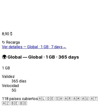
8,90 $
↻
Recarga
Ver detalles
—
Global · 1 GB · 7 days
→
🌍
Global
—
Global · 1 GB · 365 days
1 GB
Validez
365 días
Velocidad
5G
118 países cubiertos
🇦🇱 🇩🇪 🇸🇦 🇦🇷 🇦🇲 🇦🇺 🇦🇹
🇦🇿 🇧🇪 🇧🇴