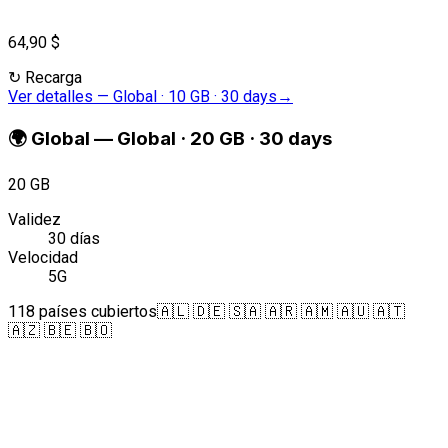
64,90 $
↻
Recarga
Ver detalles
—
Global · 10 GB · 30 days
→
🌍
Global
—
Global · 20 GB · 30 days
20 GB
Validez
30 días
Velocidad
5G
118 países cubiertos
🇦🇱 🇩🇪 🇸🇦 🇦🇷 🇦🇲 🇦🇺 🇦🇹
🇦🇿 🇧🇪 🇧🇴