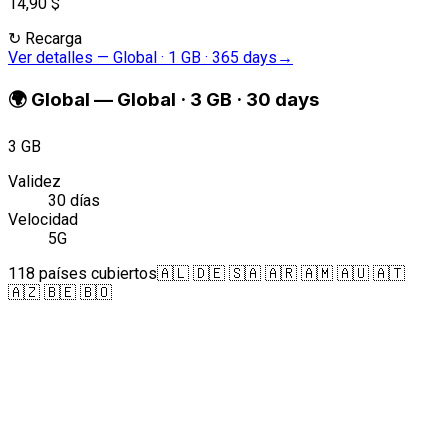
14,90 $
↻
Recarga
Ver detalles
—
Global · 1 GB · 365 days
→
🌍
Global
—
Global · 3 GB · 30 days
3 GB
Validez
30 días
Velocidad
5G
118 países cubiertos
🇦🇱 🇩🇪 🇸🇦 🇦🇷 🇦🇲 🇦🇺 🇦🇹
🇦🇿 🇧🇪 🇧🇴