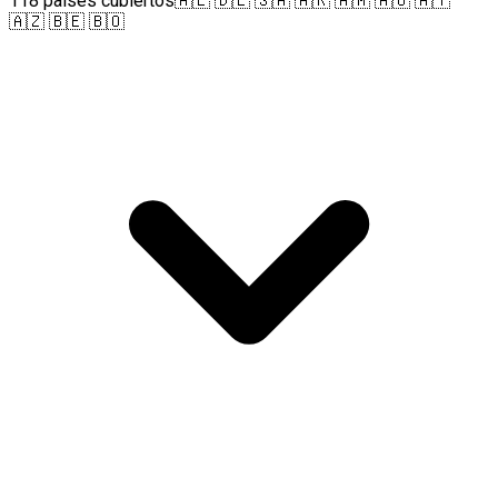
118 países cubiertos
🇦🇱 🇩🇪 🇸🇦 🇦🇷 🇦🇲 🇦🇺 🇦🇹
🇦🇿 🇧🇪 🇧🇴