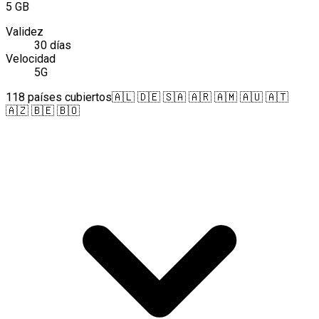
5 GB
Validez
30 días
Velocidad
5G
118 países cubiertos
🇦🇱 🇩🇪 🇸🇦 🇦🇷 🇦🇲 🇦🇺 🇦🇹
🇦🇿 🇧🇪 🇧🇴