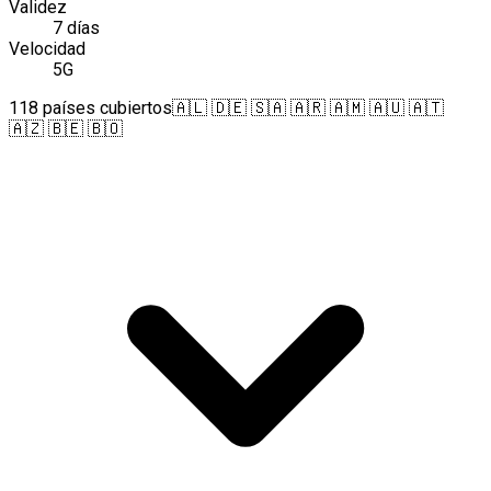
Validez
7 días
Velocidad
5G
118 países cubiertos
🇦🇱 🇩🇪 🇸🇦 🇦🇷 🇦🇲 🇦🇺 🇦🇹
🇦🇿 🇧🇪 🇧🇴