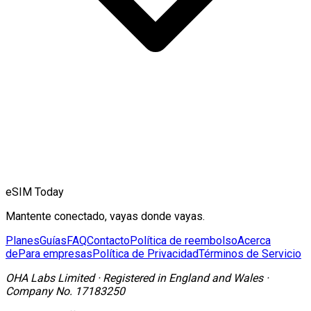
eSIM Today
Mantente conectado, vayas donde vayas.
Planes
Guías
FAQ
Contacto
Política de reembolso
Acerca
de
Para empresas
Política de Privacidad
Términos de Servicio
OHA Labs Limited
·
Registered in
England and Wales
·
Company No.
17183250