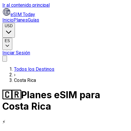
Ir al contenido principal
eSIM Today
Inicio
Planes
Guías
USD
ES
Iniciar Sesión
Todos los Destinos
›
Costa Rica
🇨🇷
Planes eSIM para
Costa Rica
⚡