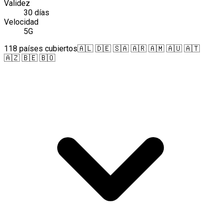
Validez
30 días
Velocidad
5G
118 países cubiertos
🇦🇱 🇩🇪 🇸🇦 🇦🇷 🇦🇲 🇦🇺 🇦🇹
🇦🇿 🇧🇪 🇧🇴