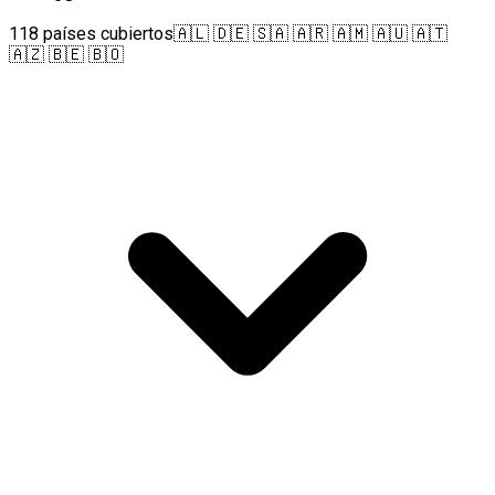
118 países cubiertos
🇦🇱 🇩🇪 🇸🇦 🇦🇷 🇦🇲 🇦🇺 🇦🇹
🇦🇿 🇧🇪 🇧🇴