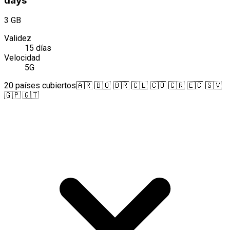
days
3 GB
Validez
15 días
Velocidad
5G
20 países cubiertos
🇦🇷 🇧🇴 🇧🇷 🇨🇱 🇨🇴 🇨🇷 🇪🇨 🇸🇻
🇬🇵 🇬🇹