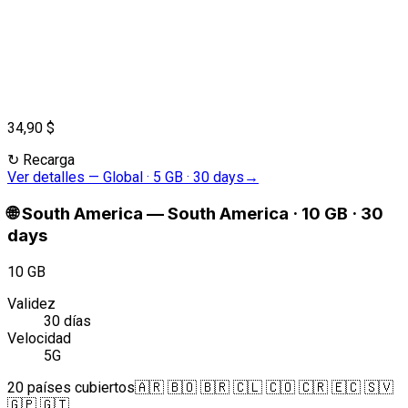
34,90 $
↻
Recarga
Ver detalles
—
Global · 5 GB · 30 days
→
🌐
South America
—
South America · 10 GB · 30
days
10 GB
Validez
30 días
Velocidad
5G
20 países cubiertos
🇦🇷 🇧🇴 🇧🇷 🇨🇱 🇨🇴 🇨🇷 🇪🇨 🇸🇻
🇬🇵 🇬🇹