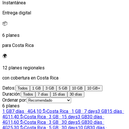
Instantánea
Entrega digital
📦
6 planes
para Costa Rica
🌍
12 planes regionales
con cobertura en Costa Rica
Datos
:
Todos
1 GB
3 GB
5 GB
10 GB
10 GB+
Duración
:
Todos
7 días
15 días
30 días
Ordenar por
:
6 planes
1 GB
7 días · 4G
4,10 $
›
Costa Rica · 1 GB · 7 days
3 GB
15 días ·
4G
11,40 $
›
Costa Rica · 3 GB · 15 days
3 GB
30 días ·
4G
11,60 $
›
Costa Rica · 3 GB · 30 days
5 GB
30 días ·
4G
25,30 $
›
Costa Rica · 5 GB · 30 days
10 GB
30 días ·