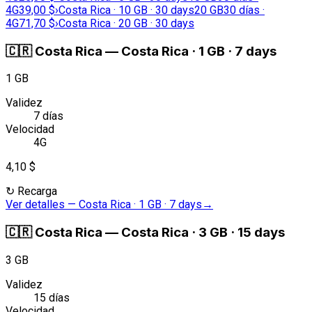
4G
39,00 $
›
Costa Rica · 10 GB · 30 days
20 GB
30 días ·
4G
71,70 $
›
Costa Rica · 20 GB · 30 days
🇨🇷
Costa Rica
—
Costa Rica · 1 GB · 7 days
1 GB
Validez
7 días
Velocidad
4G
4,10 $
↻
Recarga
Ver detalles
—
Costa Rica · 1 GB · 7 days
→
🇨🇷
Costa Rica
—
Costa Rica · 3 GB · 15 days
3 GB
Validez
15 días
Velocidad