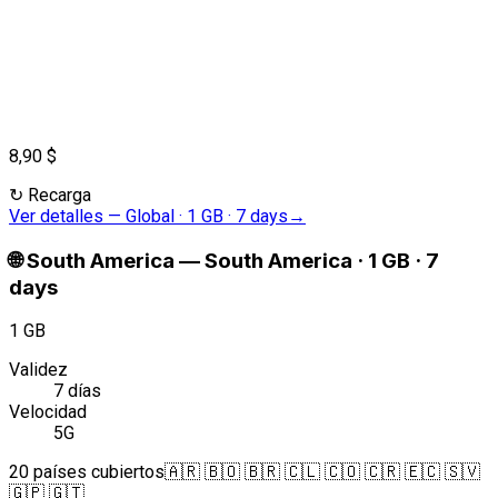
8,90 $
↻
Recarga
Ver detalles
—
Global · 1 GB · 7 days
→
🌐
South America
—
South America · 1 GB · 7
days
1 GB
Validez
7 días
Velocidad
5G
20 países cubiertos
🇦🇷 🇧🇴 🇧🇷 🇨🇱 🇨🇴 🇨🇷 🇪🇨 🇸🇻
🇬🇵 🇬🇹