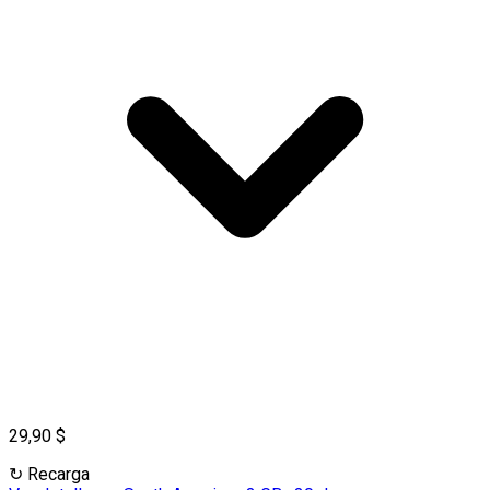
29,90 $
↻
Recarga