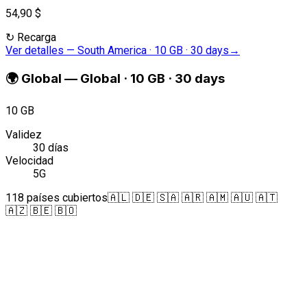
54,90 $
↻
Recarga
Ver detalles
—
South America · 10 GB · 30 days
→
🌍
Global
—
Global · 10 GB · 30 days
10 GB
Validez
30 días
Velocidad
5G
118 países cubiertos
🇦🇱 🇩🇪 🇸🇦 🇦🇷 🇦🇲 🇦🇺 🇦🇹
🇦🇿 🇧🇪 🇧🇴