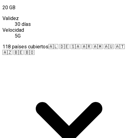
20 GB
Validez
30 días
Velocidad
5G
118 países cubiertos
🇦🇱 🇩🇪 🇸🇦 🇦🇷 🇦🇲 🇦🇺 🇦🇹
🇦🇿 🇧🇪 🇧🇴