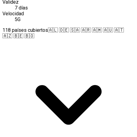
Validez
7 días
Velocidad
5G
118 países cubiertos
🇦🇱 🇩🇪 🇸🇦 🇦🇷 🇦🇲 🇦🇺 🇦🇹
🇦🇿 🇧🇪 🇧🇴