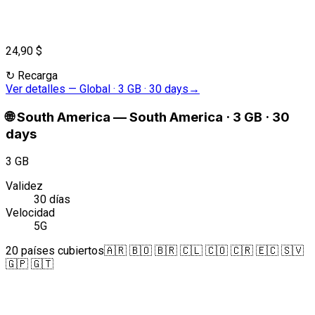
24,90 $
↻
Recarga
Ver detalles
—
Global · 3 GB · 30 days
→
🌐
South America
—
South America · 3 GB · 30
days
3 GB
Validez
30 días
Velocidad
5G
20 países cubiertos
🇦🇷 🇧🇴 🇧🇷 🇨🇱 🇨🇴 🇨🇷 🇪🇨 🇸🇻
🇬🇵 🇬🇹