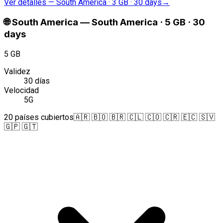
Ver detalles
—
South America · 3 GB · 30 days
→
🌐
South America
—
South America · 5 GB · 30
days
5 GB
Validez
30 días
Velocidad
5G
20 países cubiertos
🇦🇷 🇧🇴 🇧🇷 🇨🇱 🇨🇴 🇨🇷 🇪🇨 🇸🇻
🇬🇵 🇬🇹