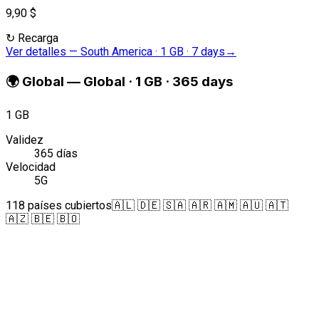
9,90 $
↻
Recarga
Ver detalles
—
South America · 1 GB · 7 days
→
🌍
Global
—
Global · 1 GB · 365 days
1 GB
Validez
365 días
Velocidad
5G
118 países cubiertos
🇦🇱 🇩🇪 🇸🇦 🇦🇷 🇦🇲 🇦🇺 🇦🇹
🇦🇿 🇧🇪 🇧🇴