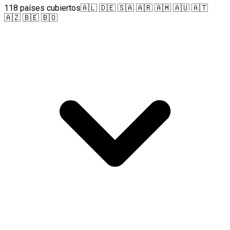
118 países cubiertos
🇦🇱 🇩🇪 🇸🇦 🇦🇷 🇦🇲 🇦🇺 🇦🇹
🇦🇿 🇧🇪 🇧🇴