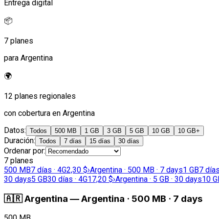
Entrega digital
📦
7 planes
para Argentina
🌍
12 planes regionales
con cobertura en Argentina
Datos
:
Todos
500 MB
1 GB
3 GB
5 GB
10 GB
10 GB+
Duración
:
Todos
7 días
15 días
30 días
Ordenar por
:
7 planes
500 MB
7 días · 4G
2,30 $
›
Argentina · 500 MB · 7 days
1 GB
7 días
30 days
5 GB
30 días · 4G
17,20 $
›
Argentina · 5 GB · 30 days
10 G
🇦🇷
Argentina
—
Argentina · 500 MB · 7 days
500 MB