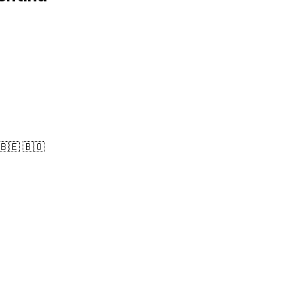
🇧🇪 🇧🇴