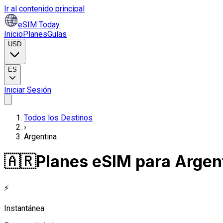
Ir al contenido principal
eSIM Today
Inicio
Planes
Guías
USD
ES
Iniciar Sesión
Todos los Destinos
›
Argentina
🇦🇷
Planes eSIM para Argen
⚡
Instantánea