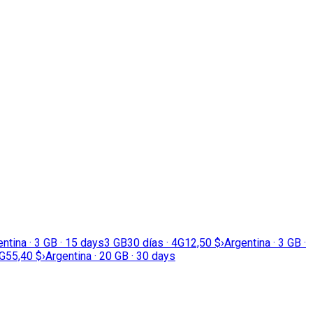
ntina · 3 GB · 15 days
3 GB
30 días · 4G
12,50 $
›
Argentina · 3 GB ·
4G
55,40 $
›
Argentina · 20 GB · 30 days