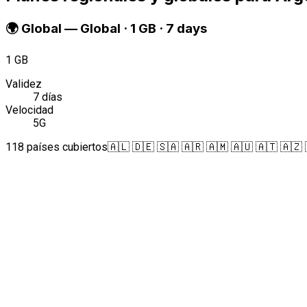
🌍
Global
—
Global · 1 GB · 7 days
1 GB
Validez
7 días
Velocidad
5G
118 países cubiertos
🇦🇱 🇩🇪 🇸🇦 🇦🇷 🇦🇲 🇦🇺 🇦🇹 🇦🇿 