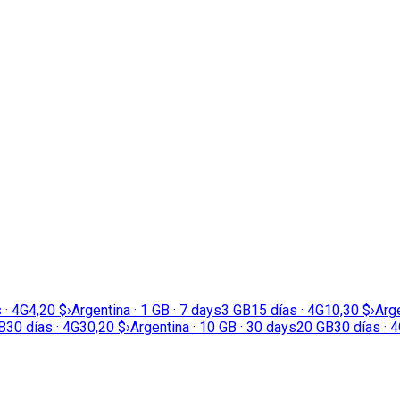
 · 4G
4,20 $
›
Argentina · 1 GB · 7 days
3 GB
15 días · 4G
10,30 $
›
Arge
B
30 días · 4G
30,20 $
›
Argentina · 10 GB · 30 days
20 GB
30 días · 