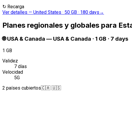
↻
Recarga
Ver detalles
—
United States · 50 GB · 180 days
→
Planes regionales y globales para Es
🌐
USA & Canada
—
USA & Canada · 1 GB · 7 days
1 GB
Validez
7 días
Velocidad
5G
2 países cubiertos
🇨🇦 🇺🇸