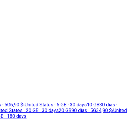
 · 5G
6,90 $
›
United States · 5 GB · 30 days
10 GB
30 días ·
ited States · 20 GB · 30 days
20 GB
90 días · 5G
34,90 $
›
United
GB · 180 days