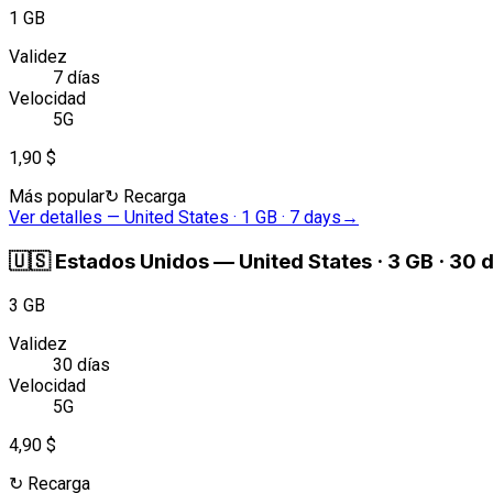
1 GB
Validez
7 días
Velocidad
5G
1,90 $
Más popular
↻
Recarga
Ver detalles
—
United States · 1 GB · 7 days
→
🇺🇸
Estados Unidos
—
United States · 3 GB · 30 
3 GB
Validez
30 días
Velocidad
5G
4,90 $
↻
Recarga