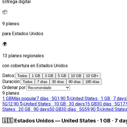
Entrega digital
📦
9 planes
para Estados Unidos
🌍
13 planes regionales
con cobertura en Estados Unidos
Datos
:
Todos
1 GB
3 GB
5 GB
10 GB
10 GB+
Duración
:
Todos
7 días
30 días
90 días
180 días
Ordenar por
:
9 planes
1 GB
Más popular
7 días · 5G
1,90 $
›
United States · 1 GB · 7 days
5G
12,90 $
›
United States · 10 GB · 30 days
15 GB
30 días · 5G
17,
States · 20 GB · 90 days
50 GB
30 días · 5G
59,90 $
›
United States
🇺🇸
Estados Unidos
—
United States · 1 GB · 7 da