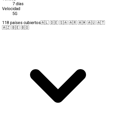
7 días
Velocidad
5G
118 países cubiertos
🇦🇱 🇩🇪 🇸🇦 🇦🇷 🇦🇲 🇦🇺 🇦🇹
🇦🇿 🇧🇪 🇧🇴