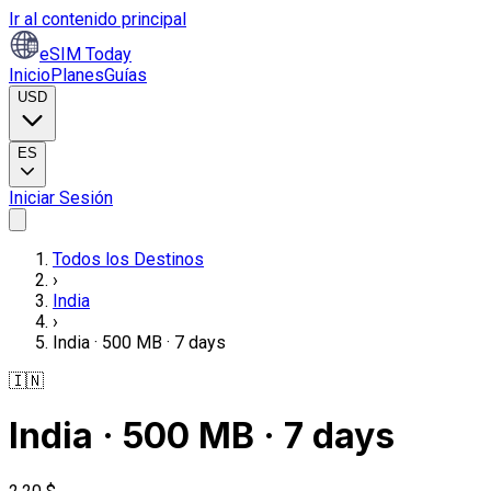
Ir al contenido principal
eSIM Today
Inicio
Planes
Guías
USD
ES
Iniciar Sesión
Todos los Destinos
›
India
›
India · 500 MB · 7 days
🇮🇳
India · 500 MB · 7 days