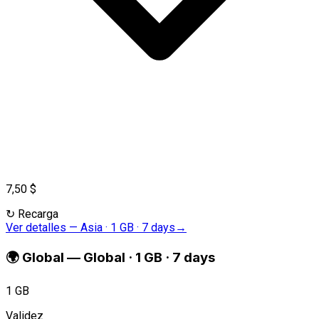
7,50 $
↻
Recarga
Ver detalles
—
Asia · 1 GB · 7 days
→
🌍
Global
—
Global · 1 GB · 7 days
1 GB
Validez