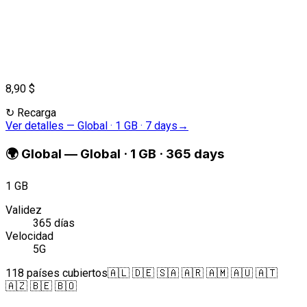
8,90 $
↻
Recarga
Ver detalles
—
Global · 1 GB · 7 days
→
🌍
Global
—
Global · 1 GB · 365 days
1 GB
Validez
365 días
Velocidad
5G
118 países cubiertos
🇦🇱 🇩🇪 🇸🇦 🇦🇷 🇦🇲 🇦🇺 🇦🇹
🇦🇿 🇧🇪 🇧🇴