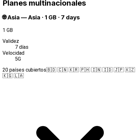
Planes multinacionales
🌐
Asia
—
Asia · 1 GB · 7 days
1 GB
Validez
7 días
Velocidad
5G
20 países cubiertos
🇧🇩 🇨🇳 🇰🇷 🇵🇭 🇮🇳 🇮🇩 🇯🇵 🇰🇿
🇰🇬 🇱🇦