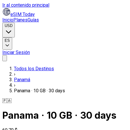
Ir al contenido principal
eSIM Today
Inicio
Planes
Guías
USD
ES
Iniciar Sesión
Todos los Destinos
›
Panamá
›
Panama · 10 GB · 30 days
🇵🇦
Panama · 10 GB · 30 days