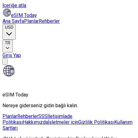
İçeriğe atla
eSIM Today
Ana Sayfa
Planlar
Rehberler
USD
TR
Giriş Yap
eSIM Today
Nereye giderseniz gidin bağlı kalın.
Planlar
Rehberler
SSS
İletişim
İade
Politikası
Hakkımızda
İşletmeler için
Gizlilik Politikası
Kullanım
Şartları