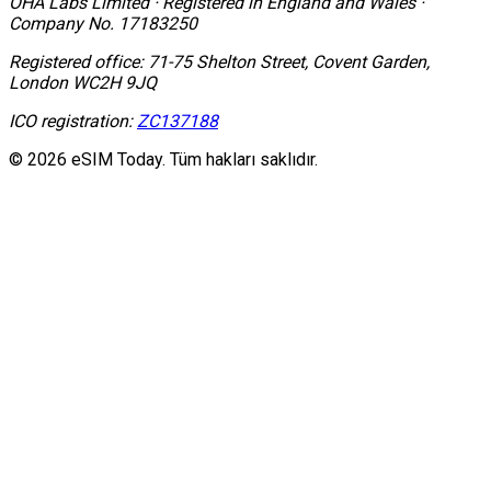
OHA Labs Limited
·
Registered in
England and Wales
·
Company No.
17183250
Registered office:
71-75 Shelton Street, Covent Garden,
London WC2H 9JQ
ICO registration:
ZC137188
© 2026 eSIM Today. Tüm hakları saklıdır.