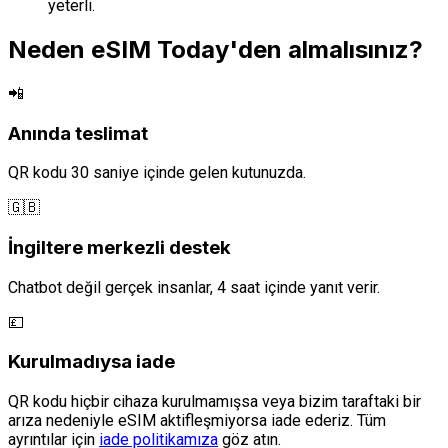
yeterli.
Neden eSIM Today'den almalısınız?
📲
Anında teslimat
QR kodu 30 saniye içinde gelen kutunuzda.
🇬🇧
İngiltere merkezli destek
Chatbot değil gerçek insanlar, 4 saat içinde yanıt verir.
💷
Kurulmadıysa iade
QR kodu hiçbir cihaza kurulmamışsa veya bizim taraftaki bir
arıza nedeniyle eSIM aktifleşmiyorsa iade ederiz. Tüm
ayrıntılar için
iade politikamıza
göz atın.