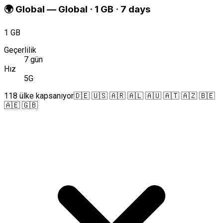
🌍
Global
—
Global · 1 GB · 7 days
1 GB
Geçerlilik
7 gün
Hız
5G
118 ülke kapsanıyor
🇩🇪 🇺🇸 🇦🇷 🇦🇱 🇦🇺 🇦🇹 🇦🇿 🇧🇪
🇦🇪 🇬🇧