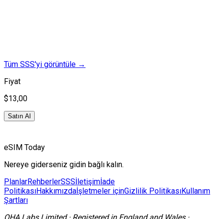
Tüm SSS'yi görüntüle
→
Fiyat
$13,00
Satın Al
eSIM Today
Nereye giderseniz gidin bağlı kalın.
Planlar
Rehberler
SSS
İletişim
İade
Politikası
Hakkımızda
İşletmeler için
Gizlilik Politikası
Kullanım
Şartları
OHA Labs Limited
·
Registered in
England and Wales
·