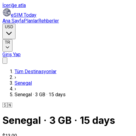
İçeriğe atla
eSIM Today
Ana Sayfa
Planlar
Rehberler
USD
TR
Giriş Yap
Tüm Destinasyonlar
›
Senegal
›
Senegal · 3 GB · 15 days
🇸🇳
Senegal · 3 GB · 15 days
$13,00