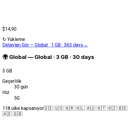
$14,90
↻
Yükleme
Detayları Gör
—
Global · 1 GB · 365 days
→
🌍
Global
—
Global · 3 GB · 30 days
3 GB
Geçerlilik
30 gün
Hız
5G
118 ülke kapsanıyor
🇩🇪 🇺🇸 🇦🇷 🇦🇱 🇦🇺 🇦🇹 🇦🇿 🇧🇪
🇦🇪 🇬🇧