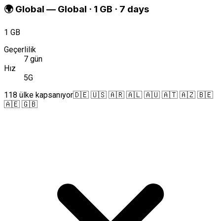
🌍
Global
—
Global · 1 GB · 7 days
1 GB
Geçerlilik
7 gün
Hız
5G
118 ülke kapsanıyor
🇩🇪 🇺🇸 🇦🇷 🇦🇱 🇦🇺 🇦🇹 🇦🇿 🇧🇪
🇦🇪 🇬🇧