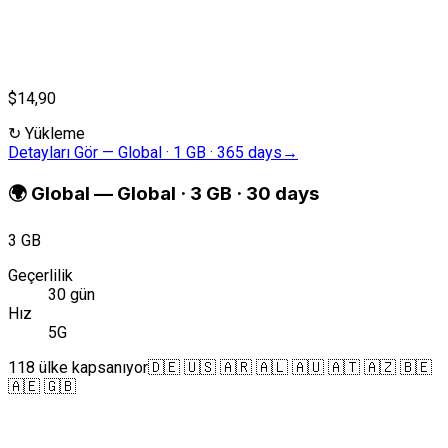
$14,90
↻
Yükleme
Detayları Gör
—
Global · 1 GB · 365 days
→
🌍
Global
—
Global · 3 GB · 30 days
3 GB
Geçerlilik
30 gün
Hız
5G
118 ülke kapsanıyor
🇩🇪 🇺🇸 🇦🇷 🇦🇱 🇦🇺 🇦🇹 🇦🇿 🇧🇪
🇦🇪 🇬🇧