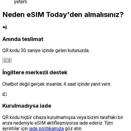
yeterli.
Neden eSIM Today'den almalısınız?
📲
Anında teslimat
QR kodu 30 saniye içinde gelen kutunuzda.
🇬🇧
İngiltere merkezli destek
Chatbot değil gerçek insanlar, 4 saat içinde yanıt verir.
💷
Kurulmadıysa iade
QR kodu hiçbir cihaza kurulmamışsa veya bizim taraftaki bir
arıza nedeniyle eSIM aktifleşmiyorsa iade ederiz. Tüm
ayrıntılar için
iade politikamıza
göz atın.