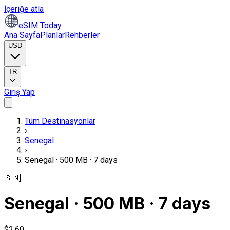
İçeriğe atla
eSIM Today
Ana Sayfa
Planlar
Rehberler
USD
TR
Giriş Yap
Tüm Destinasyonlar
›
Senegal
›
Senegal · 500 MB · 7 days
🇸🇳
Senegal · 500 MB · 7 days
$2,60