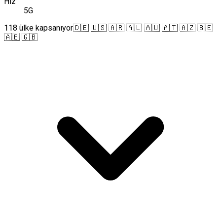
Hız
5G
118 ülke kapsanıyor
🇩🇪 🇺🇸 🇦🇷 🇦🇱 🇦🇺 🇦🇹 🇦🇿 🇧🇪
🇦🇪 🇬🇧