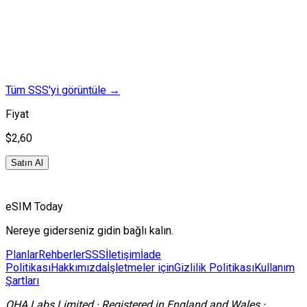
Tüm SSS'yi görüntüle
→
Fiyat
$2,60
Satın Al
eSIM Today
Nereye giderseniz gidin bağlı kalın.
Planlar
Rehberler
SSS
İletişim
İade
Politikası
Hakkımızda
İşletmeler için
Gizlilik Politikası
Kullanım
Şartları
OHA Labs Limited
·
Registered in
England and Wales
·